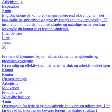
Arbejdsmiljø
Inspiration
2 min
Et grønt hjørne på kontoret kan gøre mere end blot at pynte – det
kan skabe ro, øge trivsel og give ny energi i en travl arbejdsdag. Få
inspiration til, hvordan du med planter og naturlige materialer kan
forvandle dit kontor til et levende åndehul.
Liam Jensen
Liam
Jensen
Fra ferie til hjemmearbejde – sådan skaber du en glidende og
produktiv overgang
Få en rolig og effektiv start, når ferien er slut, og arbejdet kalder igen
Kontor
Kontor
Hjemmearbejde
Arbejdsliv
Motivation
Produktivitet
Work-life balance
4 min
Overgangen fra ferie til hjemmearbejde kan være en udfordring. Her
får du råd til, hvordan du bevarer feriens ro, skaber struktur i