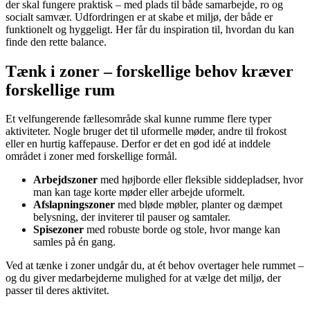
der skal fungere praktisk – med plads til både samarbejde, ro og
socialt samvær. Udfordringen er at skabe et miljø, der både er
funktionelt og hyggeligt. Her får du inspiration til, hvordan du kan
finde den rette balance.
Tænk i zoner – forskellige behov kræver
forskellige rum
Et velfungerende fællesområde skal kunne rumme flere typer
aktiviteter. Nogle bruger det til uformelle møder, andre til frokost
eller en hurtig kaffepause. Derfor er det en god idé at inddele
området i zoner med forskellige formål.
Arbejdszoner
med højborde eller fleksible siddepladser, hvor
man kan tage korte møder eller arbejde uformelt.
Afslapningszoner
med bløde møbler, planter og dæmpet
belysning, der inviterer til pauser og samtaler.
Spisezoner
med robuste borde og stole, hvor mange kan
samles på én gang.
Ved at tænke i zoner undgår du, at ét behov overtager hele rummet –
og du giver medarbejderne mulighed for at vælge det miljø, der
passer til deres aktivitet.