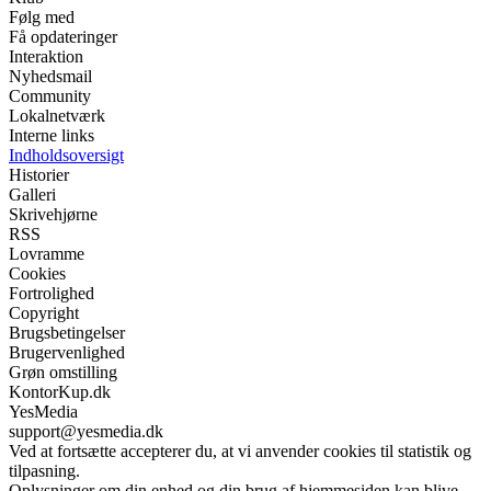
Følg med
Få opdateringer
Interaktion
Nyhedsmail
Community
Lokalnetværk
Interne links
Indholdsoversigt
Historier
Galleri
Skrivehjørne
RSS
Lovramme
Cookies
Fortrolighed
Copyright
Brugsbetingelser
Brugervenlighed
Grøn omstilling
KontorKup.dk
YesMedia
support@yesmedia.dk
Ved at fortsætte accepterer du, at vi anvender cookies til statistik og
tilpasning.
Oplysninger om din enhed og din brug af hjemmesiden kan blive