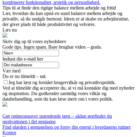
kombinerer funktionalitet, æstetik og personlighed.
Tips til at finde den rigtige balance mellem arbejde og fritid
Lær, hvordan du kan opnå en sund balance mellem arbejde og
privatliv, så du undgår burnout. Ideen er at skabe en arbejdsrutine,
der giver plads til både produktivitet og velvære.
Læs nu
Skriv dig op til vores nyhedsbrev
Gode tips. Ingen spam. Bare brugbar viden – gratis.
Indtast din e-mail her
Vær med
Du er nu tilmeldt – tak
Jeg har læst og forstået brugervilkår og privatlivspolitik.
Ved at tilmelde dig accepterer du, at vi må kontakte dig med nyheder
og inspiration. Du godkender samtidig vores vilkår og
databehandling, som du kan læse mere om i vores politik.
Gør rutineopgaver spændende igen – sådan genfinder du
motivationen i det gentagne
Find glæden i gentagelsen og forny din energi i hverdagens rutiner
Kontor