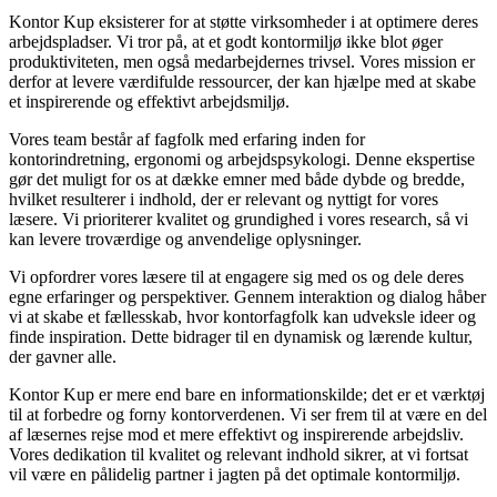
Kontor Kup eksisterer for at støtte virksomheder i at optimere deres
arbejdspladser. Vi tror på, at et godt kontormiljø ikke blot øger
produktiviteten, men også medarbejdernes trivsel. Vores mission er
derfor at levere værdifulde ressourcer, der kan hjælpe med at skabe
et inspirerende og effektivt arbejdsmiljø.
Vores team består af fagfolk med erfaring inden for
kontorindretning, ergonomi og arbejdspsykologi. Denne ekspertise
gør det muligt for os at dække emner med både dybde og bredde,
hvilket resulterer i indhold, der er relevant og nyttigt for vores
læsere. Vi prioriterer kvalitet og grundighed i vores research, så vi
kan levere troværdige og anvendelige oplysninger.
Vi opfordrer vores læsere til at engagere sig med os og dele deres
egne erfaringer og perspektiver. Gennem interaktion og dialog håber
vi at skabe et fællesskab, hvor kontorfagfolk kan udveksle ideer og
finde inspiration. Dette bidrager til en dynamisk og lærende kultur,
der gavner alle.
Kontor Kup er mere end bare en informationskilde; det er et værktøj
til at forbedre og forny kontorverdenen. Vi ser frem til at være en del
af læsernes rejse mod et mere effektivt og inspirerende arbejdsliv.
Vores dedikation til kvalitet og relevant indhold sikrer, at vi fortsat
vil være en pålidelig partner i jagten på det optimale kontormiljø.