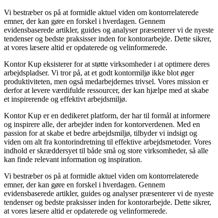
Vi bestræber os på at formidle aktuel viden om kontorrelaterede
emner, der kan gøre en forskel i hverdagen. Gennem
evidensbaserede artikler, guides og analyser præsenterer vi de nyeste
tendenser og bedste praksisser inden for kontorarbejde. Dette sikrer,
at vores læsere altid er opdaterede og velinformerede.
Kontor Kup eksisterer for at støtte virksomheder i at optimere deres
arbejdspladser. Vi tror på, at et godt kontormiljø ikke blot øger
produktiviteten, men også medarbejdernes trivsel. Vores mission er
derfor at levere værdifulde ressourcer, der kan hjælpe med at skabe
et inspirerende og effektivt arbejdsmiljø.
Kontor Kup er en dedikeret platform, der har til formål at informere
og inspirere alle, der arbejder inden for kontorverdenen. Med en
passion for at skabe et bedre arbejdsmiljø, tilbyder vi indsigt og
viden om alt fra kontorindretning til effektive arbejdsmetoder. Vores
indhold er skræddersyet til både små og store virksomheder, så alle
kan finde relevant information og inspiration.
Vi bestræber os på at formidle aktuel viden om kontorrelaterede
emner, der kan gøre en forskel i hverdagen. Gennem
evidensbaserede artikler, guides og analyser præsenterer vi de nyeste
tendenser og bedste praksisser inden for kontorarbejde. Dette sikrer,
at vores læsere altid er opdaterede og velinformerede.