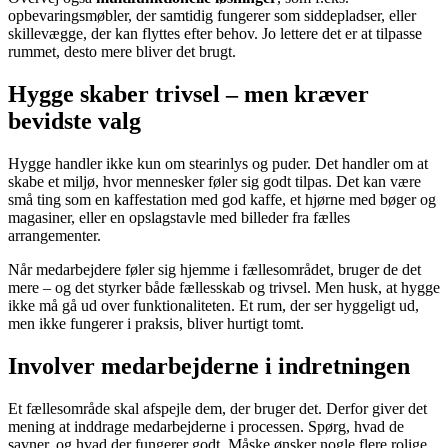
opbevaringsmøbler, der samtidig fungerer som siddepladser, eller
skillevægge, der kan flyttes efter behov. Jo lettere det er at tilpasse
rummet, desto mere bliver det brugt.
Hygge skaber trivsel – men kræver
bevidste valg
Hygge handler ikke kun om stearinlys og puder. Det handler om at
skabe et miljø, hvor mennesker føler sig godt tilpas. Det kan være
små ting som en kaffestation med god kaffe, et hjørne med bøger og
magasiner, eller en opslagstavle med billeder fra fælles
arrangementer.
Når medarbejdere føler sig hjemme i fællesområdet, bruger de det
mere – og det styrker både fællesskab og trivsel. Men husk, at hygge
ikke må gå ud over funktionaliteten. Et rum, der ser hyggeligt ud,
men ikke fungerer i praksis, bliver hurtigt tomt.
Involver medarbejderne i indretningen
Et fællesområde skal afspejle dem, der bruger det. Derfor giver det
mening at inddrage medarbejderne i processen. Spørg, hvad de
savner, og hvad der fungerer godt. Måske ønsker nogle flere rolige