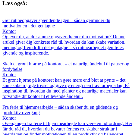
Læs også:
Gør rutineopgaver spændende igen – sådan genfinder du
motivationen i det gentagne
Kontor
Oplever du, at de samme opgaver dræner din motivation? Denne
artikel giver dig konkrete råd til, hvordan du kan skabe variation,
mening og fremdrift i det gentagne – så rutinearbejdet igen føles
givende og inspirerende.
Skab et grønt hjørne på kontoret – et naturligt åndehul til pauser og
fordybelse
Kontor
Et grønt hjørne på kontoret kan gøre mere end blot at pynte – det
kan skabe ro, øge trivsel og give ny energi i en travl arbejdsdag. Få
inspiration til, hvordan du med planter og naturlige materialer kan
forvandle dit kontor til et levende åndehul.
Fra ferie til hjemmearbejde – sådan skaber du en glidende og
produktiv overgang
Kontor
Overgangen fra ferie til hjemmearbejde kan være en udfordring. Her
får du råd til, hvordan du bevarer feriens ro, skaber struktur i
hverdagen og finder motivationen til en produktiv og balanceret