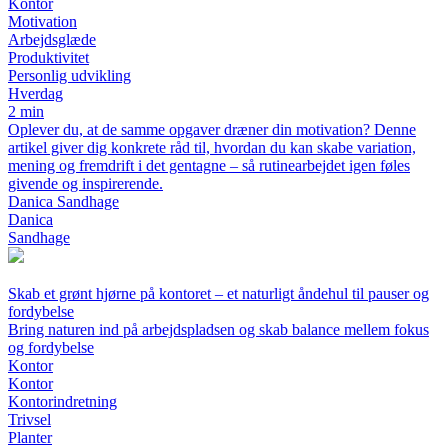
Kontor
Motivation
Arbejdsglæde
Produktivitet
Personlig udvikling
Hverdag
2 min
Oplever du, at de samme opgaver dræner din motivation? Denne
artikel giver dig konkrete råd til, hvordan du kan skabe variation,
mening og fremdrift i det gentagne – så rutinearbejdet igen føles
givende og inspirerende.
Danica Sandhage
Danica
Sandhage
Skab et grønt hjørne på kontoret – et naturligt åndehul til pauser og
fordybelse
Bring naturen ind på arbejdspladsen og skab balance mellem fokus
og fordybelse
Kontor
Kontor
Kontorindretning
Trivsel
Planter