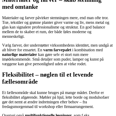
med omtanke
Materialer og farver påvirker stemningen mere, end man ofte tror.
Træ, tekstiler og grønne planter giver varme og liv, mens metal og
glas kan signalere professionalisme og struktur. En god balance
mellem de to skaber et rum, der både føles moderne og
menneskeligt.
Vælg farver, der understøtter virksomhedens identitet, men undgå at
alt bliver for ensartet. En
varm farvepalet
i kombination med
naturlige materialer
kan gøre selv et stort rum mere
imødekommende. Små detaljer som puder, lamper og kunst på
væggene kan give personlighed uden at virke rodet.
Fleksibilitet – nøglen til et levende
fællesområde
Et fællesområde skal kunne bruges på mange måder. Derfor er
fleksibilitet afgørende. Møbler på hjul, lette borde og modulsofaer
gør det nemt at ændre indretningen efter behov – fra
fredagsmorgenmad til workshop eller firmaarrangement.
Overvej også
multifunktionelle løsninger
, som f.eks.