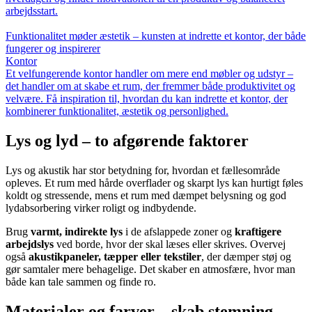
arbejdsstart.
Funktionalitet møder æstetik – kunsten at indrette et kontor, der både
fungerer og inspirerer
Kontor
Et velfungerende kontor handler om mere end møbler og udstyr –
det handler om at skabe et rum, der fremmer både produktivitet og
velvære. Få inspiration til, hvordan du kan indrette et kontor, der
kombinerer funktionalitet, æstetik og personlighed.
Lys og lyd – to afgørende faktorer
Lys og akustik har stor betydning for, hvordan et fællesområde
opleves. Et rum med hårde overflader og skarpt lys kan hurtigt føles
koldt og stressende, mens et rum med dæmpet belysning og god
lydabsorbering virker roligt og indbydende.
Brug
varmt, indirekte lys
i de afslappede zoner og
kraftigere
arbejdslys
ved borde, hvor der skal læses eller skrives. Overvej
også
akustikpaneler, tæpper eller tekstiler
, der dæmper støj og
gør samtaler mere behagelige. Det skaber en atmosfære, hvor man
både kan tale sammen og finde ro.
Materialer og farver – skab stemning