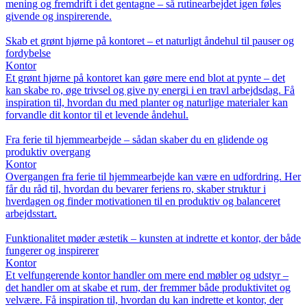
mening og fremdrift i det gentagne – så rutinearbejdet igen føles
givende og inspirerende.
Skab et grønt hjørne på kontoret – et naturligt åndehul til pauser og
fordybelse
Kontor
Et grønt hjørne på kontoret kan gøre mere end blot at pynte – det
kan skabe ro, øge trivsel og give ny energi i en travl arbejdsdag. Få
inspiration til, hvordan du med planter og naturlige materialer kan
forvandle dit kontor til et levende åndehul.
Fra ferie til hjemmearbejde – sådan skaber du en glidende og
produktiv overgang
Kontor
Overgangen fra ferie til hjemmearbejde kan være en udfordring. Her
får du råd til, hvordan du bevarer feriens ro, skaber struktur i
hverdagen og finder motivationen til en produktiv og balanceret
arbejdsstart.
Funktionalitet møder æstetik – kunsten at indrette et kontor, der både
fungerer og inspirerer
Kontor
Et velfungerende kontor handler om mere end møbler og udstyr –
det handler om at skabe et rum, der fremmer både produktivitet og
velvære. Få inspiration til, hvordan du kan indrette et kontor, der