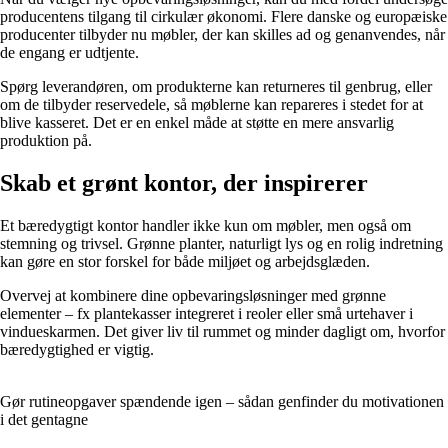
producentens tilgang til cirkulær økonomi. Flere danske og europæiske
producenter tilbyder nu møbler, der kan skilles ad og genanvendes, når
de engang er udtjente.
Spørg leverandøren, om produkterne kan returneres til genbrug, eller
om de tilbyder reservedele, så møblerne kan repareres i stedet for at
blive kasseret. Det er en enkel måde at støtte en mere ansvarlig
produktion på.
Skab et grønt kontor, der inspirerer
Et bæredygtigt kontor handler ikke kun om møbler, men også om
stemning og trivsel. Grønne planter, naturligt lys og en rolig indretning
kan gøre en stor forskel for både miljøet og arbejdsglæden.
Overvej at kombinere dine opbevaringsløsninger med grønne
elementer – fx plantekasser integreret i reoler eller små urtehaver i
vindueskarmen. Det giver liv til rummet og minder dagligt om, hvorfor
bæredygtighed er vigtig.
Gør rutineopgaver spændende igen – sådan genfinder du motivationen
i det gentagne