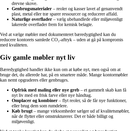
drevne skove.
Genbrugsmaterialer
– reoler og kasser lavet af genanvendt
plast, metal eller træ sparer ressourcer og reducerer affald.
Naturlige overflader
– vælg ubehandlede eller miljøvenligt
lakerede overflader frem for kemisk belagte.
Ved at vælge møbler med dokumenteret bæredygtighed kan du
reducere kontorets samlede CO₂-aftryk – uden at gå på kompromis
med kvaliteten.
Giv gamle møbler nyt liv
Bæredygtighed handler ikke kun om at købe nyt, men også om at
bruge det, du allerede har, på en smartere måde. Mange kontormøbler
kan nemt opgraderes eller genbruges.
Opfrisk med maling eller nye greb
– et gammelt skab kan få
nyt liv med en frisk farve eller nye håndtag.
Omplacer og kombiner
– flyt reoler, så de får nye funktioner,
eller brug dem som rumdelere.
Køb brugt
– mange virksomheder sælger ud af kvalitetsmøbler,
når de flytter eller omstrukturerer. Det er både billigt og
miljøvenligt.