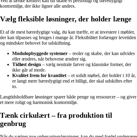
Ved at tænke kreativt kan du skabe et personligt og bæredygtigt
kontormiljø, der ikke ligner alle andres.
Vælg fleksible løsninger, der holder længe
Et af de mest bæredygtige valg, du kan træffe, er at investere i møbler,
der kan tilpasses og bruges i mange år. Fleksibilitet forlænger levetiden
og mindsker behovet for udskiftning.
Modulopbyggede systemer
– reoler og skabe, der kan udvides
eller ændres, når behovene ændrer sig.
Tidløst design
– vælg neutrale farver og klassiske former, der
ikke går af mode.
Kvalitet frem for kvantitet
– et solidt møbel, der holder i 10 år,
er langt mere bæredygtigt end et billigt, der skal udskiftes efter
to.
Langtidsholdbare løsninger sparer både penge og ressourcer – og giver
et mere roligt og harmonisk kontormiljø.
Tænk cirkulært – fra produktion til
genbrug
Når du vælger nye opbevaringsløsninger, kan du med fordel undersøge