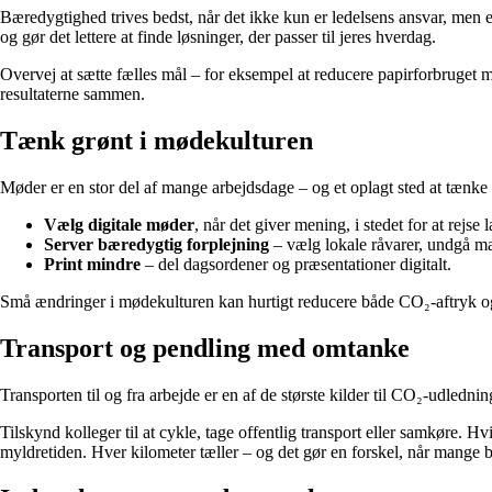
Bæredygtighed trives bedst, når det ikke kun er ledelsens ansvar, men 
og gør det lettere at finde løsninger, der passer til jeres hverdag.
Overvej at sætte fælles mål – for eksempel at reducere papirforbruget m
resultaterne sammen.
Tænk grønt i mødekulturen
Møder er en stor del af mange arbejdsdage – og et oplagt sted at tænke 
Vælg digitale møder
, når det giver mening, i stedet for at rejse 
Server bæredygtig forplejning
– vælg lokale råvarer, undgå ma
Print mindre
– del dagsordener og præsentationer digitalt.
Små ændringer i mødekulturen kan hurtigt reducere både CO₂-aftryk o
Transport og pendling med omtanke
Transporten til og fra arbejde er en af de største kilder til CO₂-udledni
Tilskynd kolleger til at cykle, tage offentlig transport eller samkøre. H
myldretiden. Hver kilometer tæller – og det gør en forskel, når mange b