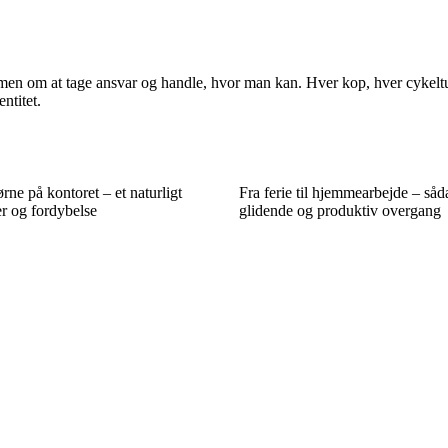
men om at tage ansvar og handle, hvor man kan. Hver kop, hver cykeltur
ntitet.
rne på kontoret – et naturligt
Fra ferie til hjemmearbejde – så
er og fordybelse
glidende og produktiv overgang