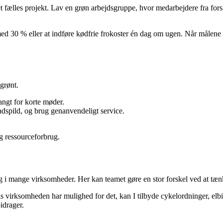
et fælles projekt. Lav en grøn arbejdsgruppe, hvor medarbejdere fra for
ed 30 % eller at indføre kødfrie frokoster én dag om ugen. Når målene er
grønt.
langt for korte møder.
dspild, og brug genanvendeligt service.
g ressourceforbrug.
ng i mange virksomheder. Her kan teamet gøre en stor forskel ved at tænke
vis virksomheden har mulighed for det, kan I tilbyde cykelordninger, elbil
idrager.