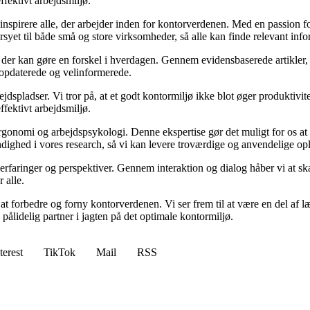
ffektivt arbejdsmiljø.
inspirere alle, der arbejder inden for kontorverdenen. Med en passion for
syet til både små og store virksomheder, så alle kan finde relevant info
 der kan gøre en forskel i hverdagen. Gennem evidensbaserede artikler,
r opdaterede og velinformerede.
ejdspladser. Vi tror på, at et godt kontormiljø ikke blot øger produktivi
ffektivt arbejdsmiljø.
ergonomi og arbejdspsykologi. Denne ekspertise gør det muligt for os a
rundighed i vores research, så vi kan levere troværdige og anvendelige op
 erfaringer og perspektiver. Gennem interaktion og dialog håber vi at s
 alle.
at forbedre og forny kontorverdenen. Vi ser frem til at være en del af l
en pålidelig partner i jagten på det optimale kontormiljø.
terest
TikTok
Mail
RSS