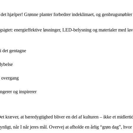
det hjælper! Grønne planter forbedrer indeklimaet, og genbrugsmøbler
angsigtet: energieffektive løsninger, LED-belysning og materialer med la
i det gentagne
rdybelse
v overgang
ungerer og inspirerer
et kræver, at bæredygtighed bliver en del af kulturen – ikke et midlertid
 synligt, når I når jeres mål. Overvej at afholde en årlig “grøn dag”, h