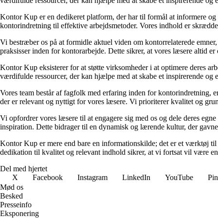
værdifulde ressourcer, der kan hjælpe med at skabe et inspirerende og e
Kontor Kup er en dedikeret platform, der har til formål at informere og 
kontorindretning til effektive arbejdsmetoder. Vores indhold er skrædder
Vi bestræber os på at formidle aktuel viden om kontorrelaterede emner,
praksisser inden for kontorarbejde. Dette sikrer, at vores læsere altid e
Kontor Kup eksisterer for at støtte virksomheder i at optimere deres arb
værdifulde ressourcer, der kan hjælpe med at skabe et inspirerende og e
Vores team består af fagfolk med erfaring inden for kontorindretning, 
der er relevant og nyttigt for vores læsere. Vi prioriterer kvalitet og g
Vi opfordrer vores læsere til at engagere sig med os og dele deres egne
inspiration. Dette bidrager til en dynamisk og lærende kultur, der gavner
Kontor Kup er mere end bare en informationskilde; det er et værktøj til 
dedikation til kvalitet og relevant indhold sikrer, at vi fortsat vil være 
Del med hjertet
X
Facebook
Instagram
LinkedIn
YouTube
Pin
Mød os
Besked
Presseinfo
Eksponering