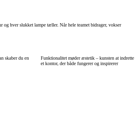
 og hver slukket lampe tæller. Når hele teamet bidrager, vokser
dan skaber du en
Funktionalitet møder æstetik – kunsten at indrette
et kontor, der både fungerer og inspirerer