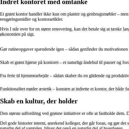
Indret kontoret med omtanke
Et grønt kontor handler ikke kun om planter og genbrugsmøbler – men 
rengøringsmidler og kontorartikler.
Hvis I står over for en større renovering, kan det betale sig at tænke l
økonomien på sigt.
Gør rutineopgaver spændende igen – sådan genfinder du motivationen 
Skab et grønt hjørne på kontoret – et naturligt åndehul til pauser og fo
Fra ferie til hjemmearbejde – sådan skaber du en glidende og produkti
Funktionalitet møder æstetik – kunsten at indrette et kontor, der både f
Skab en kultur, der holder
Den største udfordring ved grønne initiativer er ofte at fastholde dem. D
Del gode historier internt, anerkend kolleger, der går foran, og gør det
naturlig del af samtalen, bliver det også en naturlig del af hverdagen.