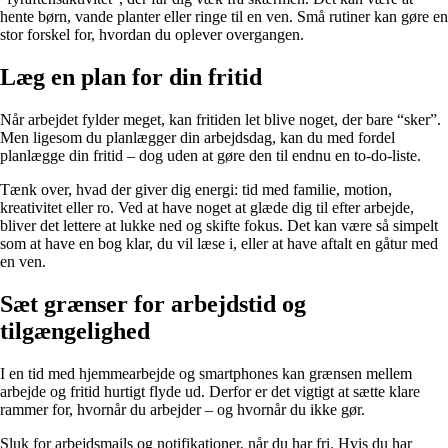
hente børn, vande planter eller ringe til en ven. Små rutiner kan gøre en
stor forskel for, hvordan du oplever overgangen.
Læg en plan for din fritid
Når arbejdet fylder meget, kan fritiden let blive noget, der bare “sker”.
Men ligesom du planlægger din arbejdsdag, kan du med fordel
planlægge din fritid – dog uden at gøre den til endnu en to-do-liste.
Tænk over, hvad der giver dig energi: tid med familie, motion,
kreativitet eller ro. Ved at have noget at glæde dig til efter arbejde,
bliver det lettere at lukke ned og skifte fokus. Det kan være så simpelt
som at have en bog klar, du vil læse i, eller at have aftalt en gåtur med
en ven.
Sæt grænser for arbejdstid og
tilgængelighed
I en tid med hjemmearbejde og smartphones kan grænsen mellem
arbejde og fritid hurtigt flyde ud. Derfor er det vigtigt at sætte klare
rammer for, hvornår du arbejder – og hvornår du ikke gør.
Sluk for arbejdsmails og notifikationer, når du har fri. Hvis du har