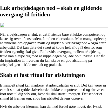
Luk arbejdsdagen ned – skab en glidende
overgang til fritiden
Når arbejdsdagen er slut, er det fristende bare at lukke computeren og
kaste sig over aftensmaden, familien eller sofaen. Men mange oplever,
at tankerne om opgaver, mails og møder bliver hængende – også efter
arbejdstid. Det kan gøre det svært at koble helt af og få den ro, som
fritiden egentlig skal give. En bevidst overgang mellem arbejde og
fritid kan hjælpe dig med at slippe dagen og lade op til næste. Her får
du inspiration til, hvordan du kan skabe en god afslutning på
arbejdsdagen – både mentalt og praktisk.
Skab et fast ritual for afslutningen
Et simpelt ritual kan markere, at arbejdsdagen er slut. Det kan være så
enkelt som at rydde skrivebordet, lukke computeren ned og skrive en
kort note til dig selv om, hvor du skal starte i morgen. Det sender et
signal til hjernen om, at du har afsluttet dagens opgaver.
Hvis du arbejder hjemme, kan du med fordel gøre noget, der fysisk