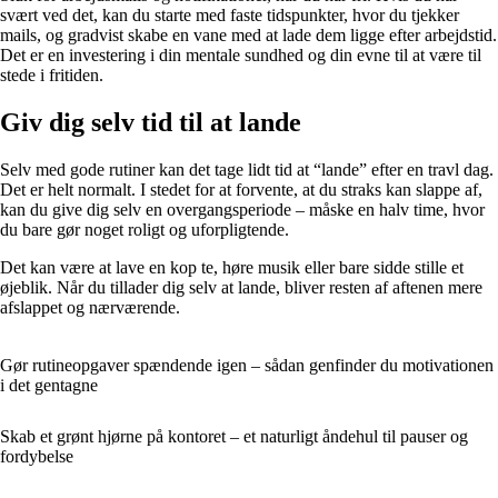
svært ved det, kan du starte med faste tidspunkter, hvor du tjekker
mails, og gradvist skabe en vane med at lade dem ligge efter arbejdstid.
Det er en investering i din mentale sundhed og din evne til at være til
stede i fritiden.
Giv dig selv tid til at lande
Selv med gode rutiner kan det tage lidt tid at “lande” efter en travl dag.
Det er helt normalt. I stedet for at forvente, at du straks kan slappe af,
kan du give dig selv en overgangsperiode – måske en halv time, hvor
du bare gør noget roligt og uforpligtende.
Det kan være at lave en kop te, høre musik eller bare sidde stille et
øjeblik. Når du tillader dig selv at lande, bliver resten af aftenen mere
afslappet og nærværende.
Gør rutineopgaver spændende igen – sådan genfinder du motivationen
i det gentagne
Skab et grønt hjørne på kontoret – et naturligt åndehul til pauser og
fordybelse