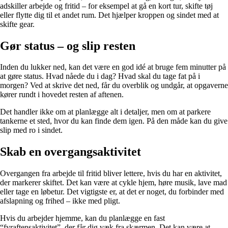
adskiller arbejde og fritid – for eksempel at gå en kort tur, skifte tøj
eller flytte dig til et andet rum. Det hjælper kroppen og sindet med at
skifte gear.
Gør status – og slip resten
Inden du lukker ned, kan det være en god idé at bruge fem minutter på
at gøre status. Hvad nåede du i dag? Hvad skal du tage fat på i
morgen? Ved at skrive det ned, får du overblik og undgår, at opgaverne
kører rundt i hovedet resten af aftenen.
Det handler ikke om at planlægge alt i detaljer, men om at parkere
tankerne et sted, hvor du kan finde dem igen. På den måde kan du give
slip med ro i sindet.
Skab en overgangsaktivitet
Overgangen fra arbejde til fritid bliver lettere, hvis du har en aktivitet,
der markerer skiftet. Det kan være at cykle hjem, høre musik, lave mad
eller tage en løbetur. Det vigtigste er, at det er noget, du forbinder med
afslapning og frihed – ikke med pligt.
Hvis du arbejder hjemme, kan du planlægge en fast
“fyraftensaktivitet”, der får dig væk fra skærmen. Det kan være at